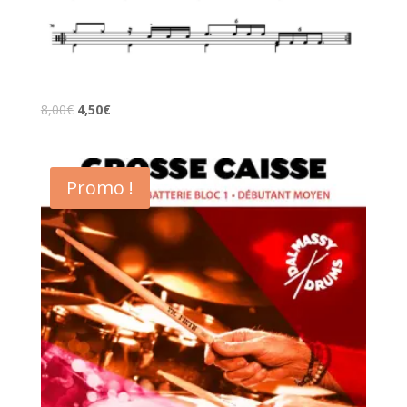
Télécharger: BREAKS en SEXTOLETS.
8,00
€
4,50
€
Promo !