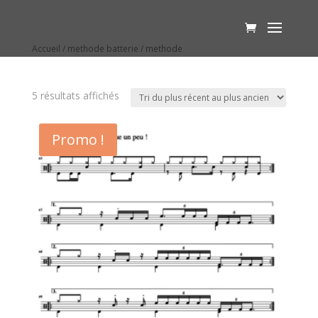
Accueil
/
methode batterie
/ methode
methode
5 résultats affichés
Promo !