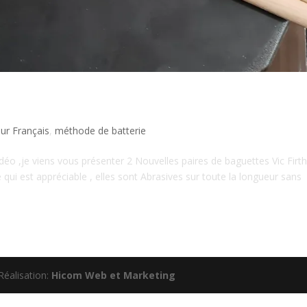
 Vic Firth
ur Français
,
méthode de batterie
idéo ,je viens vous présenter 2 Nouvelles paires de baguettes Vic Firth
 qui est appréciable , elles sont Abrasives sur toute la longueur sans
Réalisation:
Hicom Web et Marketing