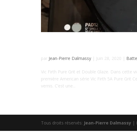
Nouvelle Vidéo pour
par
Jean-Pierre Dalmassy
|
Juin 28, 2020
|
Batte
Vic Firth Pure Grit et Double Glaze. Dans cette v
première American série Vic Firth 5A Pure Grit Ce
vernis. C’est une...
Tous droits réservés:
Jean-Pierre Dalmassy
| 