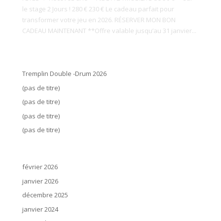
le stage 2 Jours ! 280 € 230 € Le cadeau parfait pour
transformer votre jeu en 2026. RÉSERVER MON BON
CADEAU MAINTENANT **Offre valable jusqu’au 31 janvier...
Articles récents
Tremplin Double -Drum 2026
(pas de titre)
(pas de titre)
(pas de titre)
(pas de titre)
Archives
février 2026
janvier 2026
décembre 2025
janvier 2024