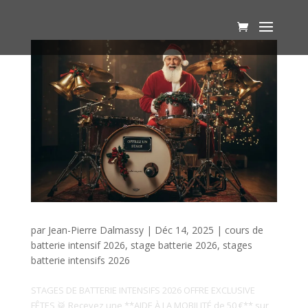
par
Jean-Pierre Dalmassy
|
Déc 14, 2025
|
cours de
batterie intensif 2026
,
stage batterie 2026
,
stages
batterie intensifs 2026
STAGES DE BATTERIE INTENSIFS 2026 OFFRE EXCLUSIVE
FÊTES 🥁 Recevez une **AIDE À LA MOBILITÉ de 50 €** sur