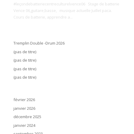
#leçondebatteriecentreculturelvence06 Stage de batterie
Vence 06,guitare,basse, musique actuelle Juillet paca.
Cours de batterie, apprendre a...
Articles récents
Tremplin Double -Drum 2026
(pas de titre)
(pas de titre)
(pas de titre)
(pas de titre)
Archives
février 2026
janvier 2026
décembre 2025
janvier 2024
septembre 2023