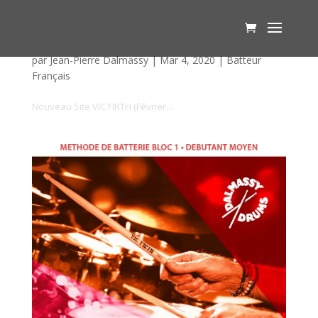
Février 2020 : Site Vic Firth
par
Jean-Pierre Dalmassy
|
Mar 4, 2020
|
Batteur
Français
Nouveau Site VIC FIRTH (Février...