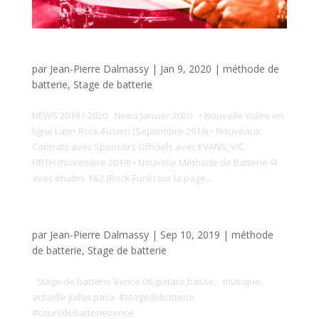
News Janvier 2020
par
Jean-Pierre Dalmassy
|
Jan 9, 2020
|
méthode de
batterie
,
Stage de batterie
NEWS 2019 / 2020 News Janvier 2020 • Nouvelle Vidéo en
ligne Latin-Rock-Fusion (Septembre 2019) • Nouveaux
Contrats avec Sponsors Officiels avec EVANS, VIC
FIRTH (Novembre 2019) • Nouvelle Méthode de Batterie 🥁
avec études 1&2 (Rock-Funk) sur la page...
Stage de Batterie et de Musique (région Paca)
par
Jean-Pierre Dalmassy
|
Sep 10, 2019
|
méthode
de batterie
,
Stage de batterie
Stage de batterie Vence 06,guitare,basse, musique
actuelle Juillet paca. #stagedebatterie
#coursdebatterievence